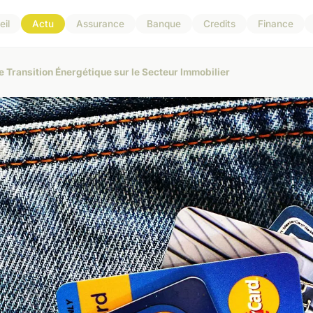
il
Actu
Assurance
Banque
Credits
Finance
 Transition Énergétique sur le Secteur Immobilier