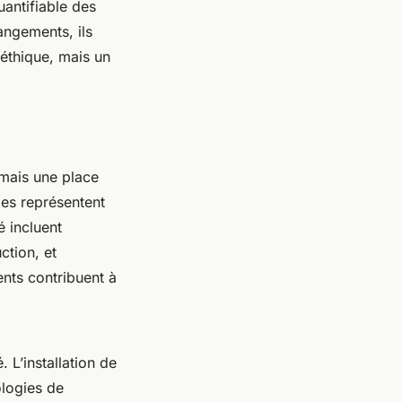
antifiable des
angements, ils
 éthique, mais un
mais une place
les représentent
é incluent
ction, et
ents contribuent à
. L’installation de
ologies de