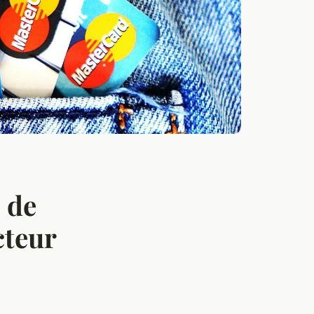
 de
cteur