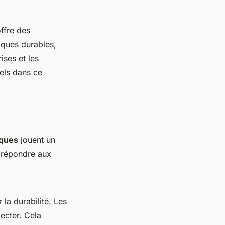
offre des
iques durables,
ises et les
iels dans ce
iques
jouent un
t répondre aux
la durabilité. Les
ecter. Cela