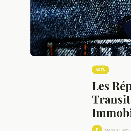
ACTU
Les Rép
Transit
Immobi
E
Esteban
2 janv