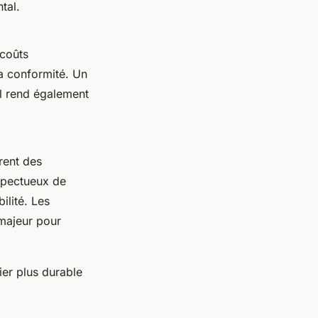
tal.
 coûts
la conformité. Un
l rend également
rent des
spectueux de
ilité. Les
 majeur pour
ier plus durable