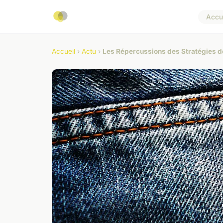
Accue
Accueil
›
Actu
›
Les Répercussions des Stratégies de