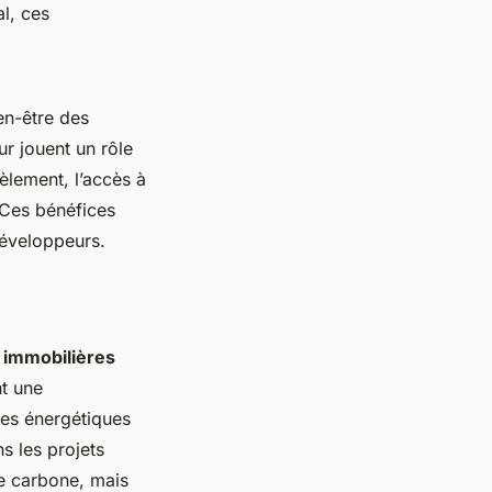
al, ces
en-être des
ur jouent un rôle
lèlement, l’accès à
. Ces bénéfices
développeurs.
 immobilières
nt une
mes énergétiques
s les projets
te carbone, mais