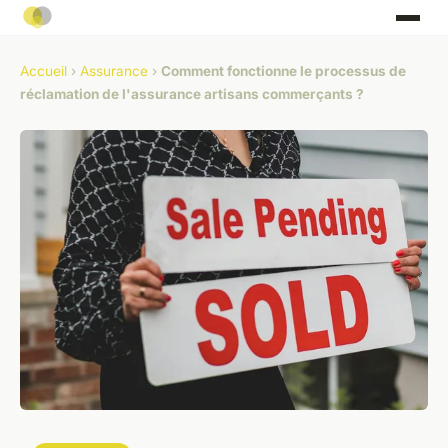
Accueil
›
Assurance
›
Comment fonctionne le processus de
réclamation de l'assurance artisans commerçants ?