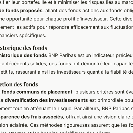
ifier leur portefeuille et à minimiser les risques liés au ma
de fonds proposés
, allant des fonds actions aux fonds obl
ne opportunité pour chaque profil d’investisseur. Cette dive
usement les actifs pour répondre efficacement aux fluctuat
inanciers spécifiques.
storique des fonds
istorique des fonds
BNP Paribas est un indicateur précieux
s antécédents solides, ces fonds ont démontré leur capacité 
tifs, rassurant ainsi les investisseurs quant à la fiabilité 
ection des fonds
s
fonds communs de placement
, plusieurs critères sont év
La
diversification des investissements
est primordiale pou
ement tout en atténuant le risque. Par ailleurs, BNP Paribas 
sparence des frais associés
, offrant ainsi une vision clair
sion éclairée. Ces méthodes rigoureuses assurent que les f