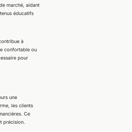
s de marché, aidant
tenus éducatifs
ontribue à
ite confortable ou
cessaire pour
eurs une
rme, les clients
inancières. Ce
t précision.