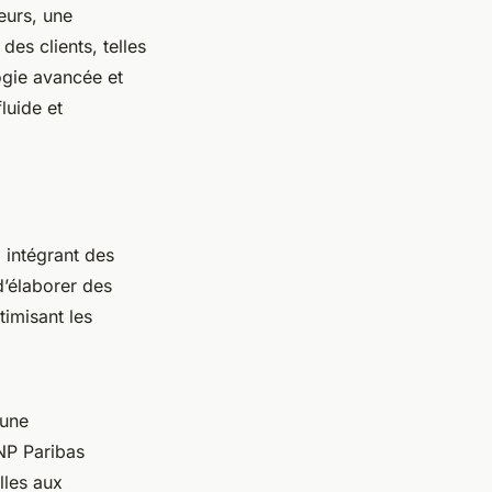
eurs, une
es clients, telles
ogie avancée et
luide et
 intégrant des
d’élaborer des
timisant les
 une
BNP Paribas
illes aux