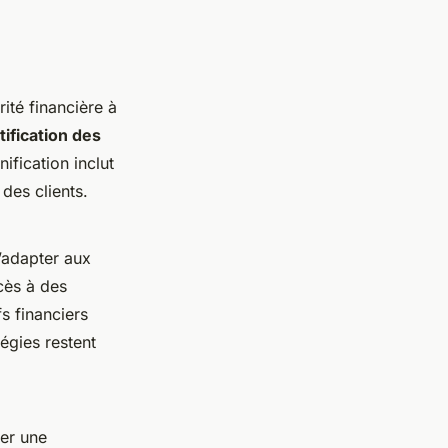
ité financière à
tification des
nification inclut
 des clients.
’adapter aux
cès à des
s financiers
tégies restent
ter une