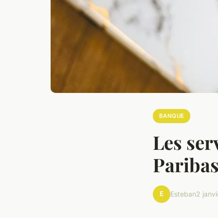
BANQUE
Les ser
Pariba
E
Esteban
2 janv