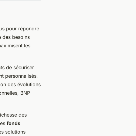
s
s pour répondre
e des besoins
maximisent les
nts de sécuriser
nt personnalisés,
tion des évolutions
onnelles, BNP
richesse des
 Les
fonds
es solutions