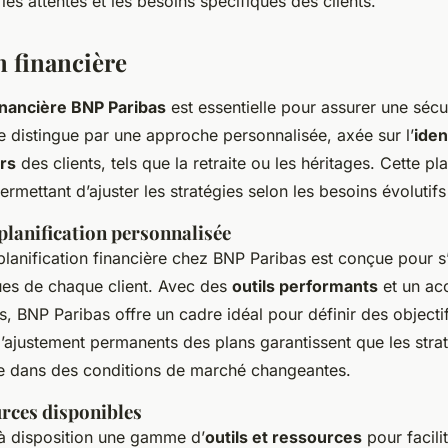
les attentes et les besoins spécifiques des clients.
n financière
financière BNP Paribas
est essentielle pour assurer une sécur
se distingue par une approche personnalisée, axée sur l’
iden
ers
des clients, tels que la retraite ou les héritages. Cette pla
permettant d’ajuster les stratégies selon les besoins évolutifs
planification personnalisée
planification financière chez BNP Paribas est conçue pour s
ues de chaque client. Avec des
outils performants
et un ac
s, BNP Paribas offre un cadre idéal pour définir des objectif
t l’ajustement permanents des plans garantissent que les stra
e dans des conditions de marché changeantes.
urces disponibles
à disposition une gamme d’
outils et ressources
pour facili