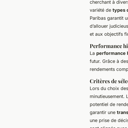
cherchant à divers
variété de
types 
Paribas garantit u
d’allouer judicie
et aux objectifs f
Performance hi
La
performance h
futur. Grâce à de
rendements compéti
Critères de sél
Lors du choix de
minutieusement. 
potentiel de rend
garantir une
tran
une prise de déci