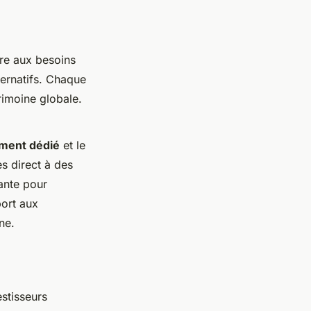
re aux besoins
ternatifs. Chaque
rimoine globale.
ment dédié
et le
ès direct à des
rante pour
port aux
ne.
estisseurs