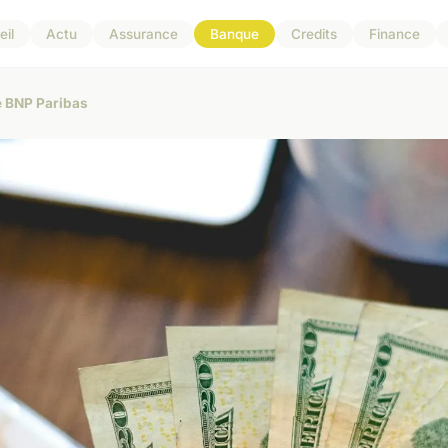
il
Actu
Assurance
Banque
Credits
Finance
e BNP Paribas