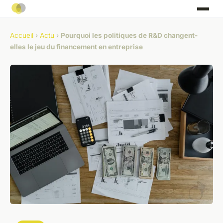
Accueil
›
Actu
›
Pourquoi les politiques de R&D changent-
elles le jeu du financement en entreprise