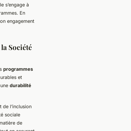
le s’engage à
ogrammes. En
e son engagement
la Société
es
programmes
urables et
r une
durabilité
t de l’inclusion
té sociale
matière de
tout en assurant