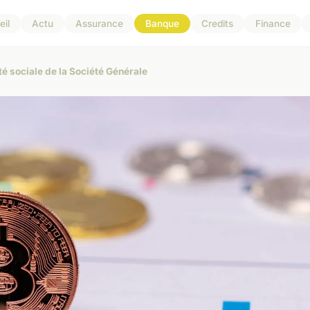
il
Actu
Assurance
Banque
Credits
Finance
 sociale de la Société Générale