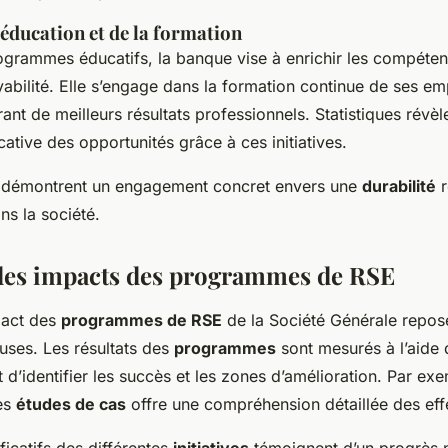
éducation et de la formation
rogrammes éducatifs, la banque vise à enrichir les compéten
yabilité. Elle s’engage dans la formation continue de ses em
ant de meilleurs résultats professionnels. Statistiques révèl
cative des opportunités grâce à ces initiatives.
démontrent un engagement concret envers une
durabilité
r
ans la société.
des impacts des programmes de RSE
pact des
programmes de RSE
de la Société Générale repos
uses. Les résultats des
programmes
sont mesurés à l’aide 
 d’identifier les succès et les zones d’amélioration. Par ex
es
études de cas
offre une compréhension détaillée des eff
ificatifs des différentes
initiatives
témoignent d’un progrès n