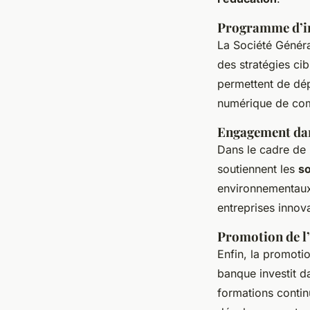
Programme d’in
La Société Général
des stratégies ci
permettent de dép
numérique de comm
Engagement dan
Dans le cadre de l
soutiennent les
so
environnementaux 
entreprises innovan
Promotion de l’
Enfin, la promotio
banque investit d
formations contin