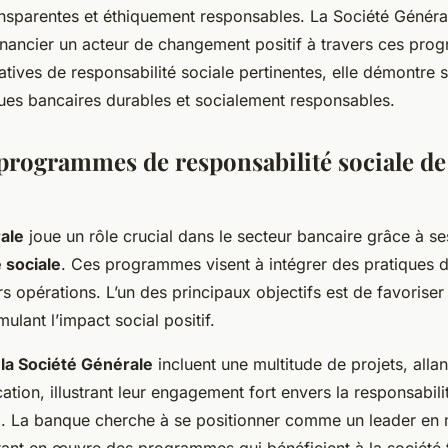
ansparentes et éthiquement responsables. La Société Généra
financier un acteur de changement positif à travers ces pr
tiatives de responsabilité sociale pertinentes, elle démontr
ues bancaires durables et socialement responsables.
programmes de responsabilité sociale de 
ale
joue un rôle crucial dans le secteur bancaire grâce à s
 sociale
. Ces programmes visent à intégrer des pratiques d
rs opérations. L’un des principaux objectifs est de favorise
mulant l’impact social positif.
e la Société Générale
incluent une multitude de projets, allan
cation, illustrant leur engagement fort envers la responsabili
). La banque cherche à se positionner comme un leader en 
ant en œuvre des programmes qui bénéficient à la société 