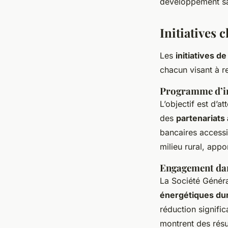
développement sa
Initiatives 
Les
initiatives d
chacun visant à re
Programme d’in
L’objectif est d’a
des
partenariats
bancaires accessi
milieu rural, app
Engagement dan
La Société Généra
énergétiques du
réduction signifi
montrent des résul