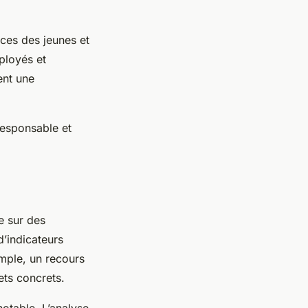
ces des jeunes et
ployés et
ent une
esponsable et
e sur des
d’indicateurs
emple, un recours
ets concrets.
otable. L’analyse