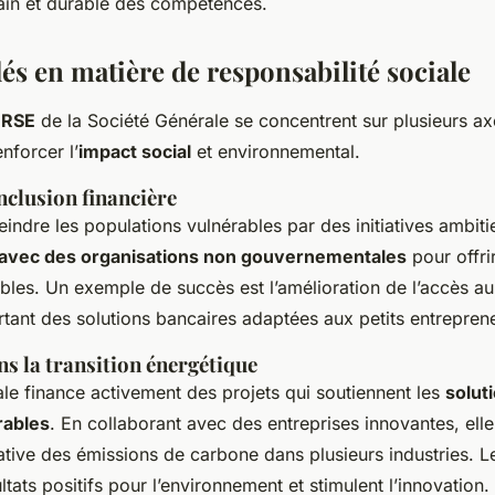
in et durable des compétences.
clés en matière de responsabilité sociale
e RSE
de la Société Générale se concentrent sur plusieurs ax
nforcer l’
impact social
et environnemental.
clusion financière
tteindre les populations vulnérables par des initiatives ambiti
 avec des organisations non gouvernementales
pour offri
bles. Un exemple de succès est l’amélioration de l’accès a
ortant des solutions bancaires adaptées aux petits entrepren
s la transition énergétique
le finance activement des projets qui soutiennent les
solut
rables
. En collaborant avec des entreprises innovantes, elle
cative des émissions de carbone dans plusieurs industries. Le
tats positifs pour l’environnement et stimulent l’innovation.