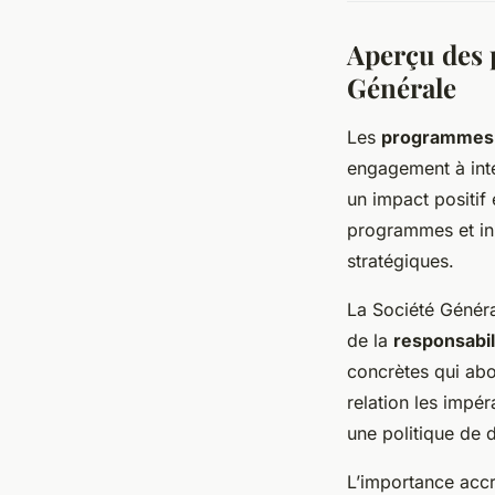
Aperçu des 
Générale
Les
programmes d
engagement à int
un impact positif 
programmes et ini
stratégiques.
La Société Généra
de la
responsabil
concrètes qui abo
relation les impér
une politique de 
L’importance accr