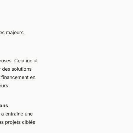
es majeurs,
euses. Cela inclut
r des solutions
u financement en
eurs.
ions
 a entraîné une
s projets ciblés