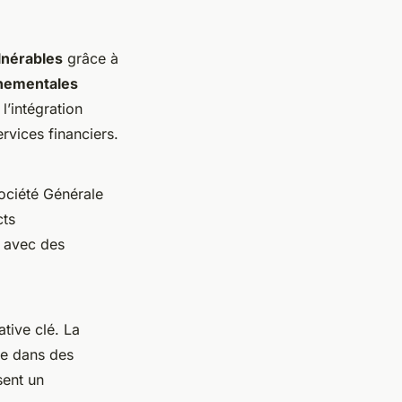
lnérables
grâce à
rnementales
l’intégration
rvices financiers.
Société Générale
cts
n avec des
ative clé. La
ue dans des
sent un