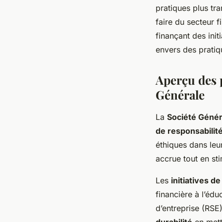
pratiques plus tr
faire du secteur 
finançant des ini
envers des pratiq
Aperçu des 
Générale
La
Société Génér
de responsabilité
éthiques dans leu
accrue tout en sti
Les
initiatives d
financière à l’édu
d’entreprise (RSE
durabilité
en mett