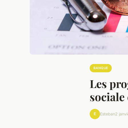
BANQUE
Les pro
sociale
E
Esteban
2 janv