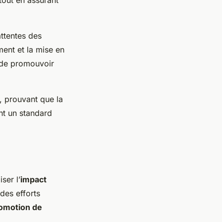
ttentes des
ent et la mise en
e de promouvoir
, prouvant que la
nt un standard
ser l’
impact
des efforts
omotion de